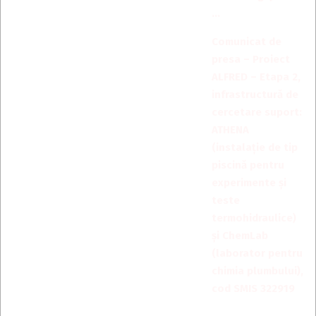
…
Comunicat de
presa – Proiect
ALFRED – Etapa 2,
infrastructură de
cercetare suport:
ATHENA
(instalație de tip
piscină pentru
experimente și
teste
termohidraulice)
și ChemLab
(laborator pentru
chimia plumbului),
cod SMIS 322919