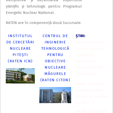
menținerea și dezvoltarea suportului
științific și tehnologic pentru Programul
Energetic Nuclear National.
RATEN are în componență două Sucursale:
INSTITUTUL
CENTRUL DE
ŞTIRI:
DE CERCETĂRI
INGINERIE
Anunt rezultate
NUCLEARE
TEHNOLOGICĂ
concurs pentru
PITEȘTI
PENTRU
ocuparea
(RATEN ICN)
OBIECTIVE
postului de
NUCLEARE
director RATEN
MĂGURELE
ICN Pitesti
(RATEN CITON)
Anunt amanare
concurs pentru
postul de auditor
intern
RATEN angajează