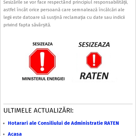
Sesizările se vor face respectând principiul responsabilității,
astfel încât orice persoană care semnalează încălcări ale
legii este datoare să susțină reclamația cu date sau indicii
privind fapta săvârșită.
2021-
ULTIMELE ACTUALIZĂRI:
07-
14
Hotarari ale Consiliului de Administratie RATEN
Acasa