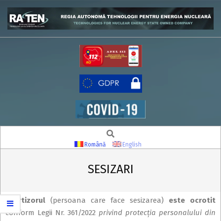
Skip
to
content
RATEN
Search
Secondary
Navigation
Română
English
Menu
SESIZARI
Avertizorul
(persoana care face sesizarea)
este ocrotit
conform Legii Nr. 361/2022
privind protecția personalului din