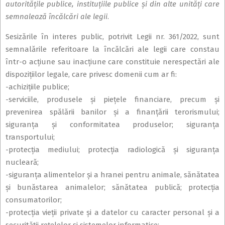
autoritățile publice, instituțiile publice și din alte unități care
semnalează încălcări ale legii
.
Sesizările în interes public, potrivit Legii nr. 361/2022, sunt
semnalările referitoare la încălcări ale legii care constau
într-o acţiune sau inacţiune care constituie nerespectări ale
dispoziţiilor legale, care privesc domenii cum ar fi:
-achiziţiile publice;
-serviciile, produsele şi pieţele financiare, precum şi
prevenirea spălării banilor şi a finanţării terorismului;
siguranţa şi conformitatea produselor; siguranţa
transportului;
-protecţia mediului; protecţia radiologică şi siguranţa
nucleară;
-siguranţa alimentelor şi a hranei pentru animale, sănătatea
şi bunăstarea animalelor; sănătatea publică; protecţia
consumatorilor;
-protecţia vieţii private şi a datelor cu caracter personal şi a