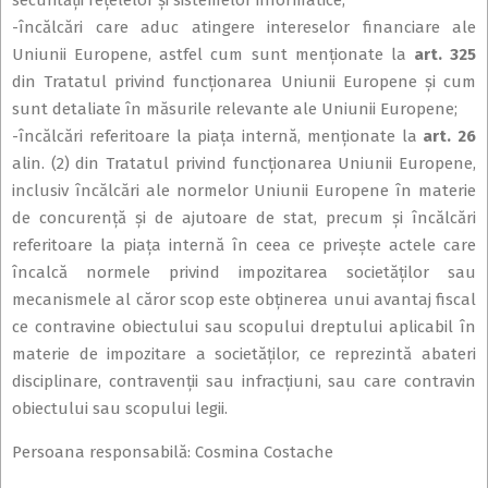
securităţii reţelelor şi sistemelor informatice;
-încălcări care aduc atingere intereselor financiare ale
Uniunii Europene, astfel cum sunt menţionate la
art. 325
din Tratatul privind funcţionarea Uniunii Europene şi cum
sunt detaliate în măsurile relevante ale Uniunii Europene;
-încălcări referitoare la piaţa internă, menţionate la
art. 26
alin. (2) din Tratatul privind funcţionarea Uniunii Europene,
inclusiv încălcări ale normelor Uniunii Europene în materie
de concurenţă şi de ajutoare de stat, precum şi încălcări
referitoare la piaţa internă în ceea ce priveşte actele care
încalcă normele privind impozitarea societăţilor sau
mecanismele al căror scop este obţinerea unui avantaj fiscal
ce contravine obiectului sau scopului dreptului aplicabil în
materie de impozitare a societăţilor, ce reprezintă abateri
disciplinare, contravenţii sau infracţiuni, sau care contravin
obiectului sau scopului legii.
Persoana responsabilă: Cosmina Costache