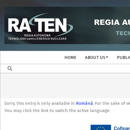
Skip
to
content
RATEN
Secondary
HOME
ABOUT US
PUBLI
Navigation
Search
Menu
Sorry, this entry is only available in
Română
. For the sake of 
You may click the link to switch the active language.