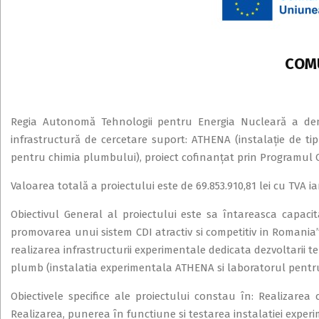
COM
Regia Autonomă Tehnologii pentru Energia Nucleară a dem
infrastructură de cercetare suport: ATHENA (instalație de ti
pentru chimia plumbului), proiect cofinanțat prin Programul Cr
Valoarea totală a proiectului este de 69.853.910,81 lei cu TVA ia
Obiectivul General al proiectului este sa întareasca capacitat
promovarea unui sistem CDI atractiv si competitiv in Romania”
realizarea infrastructurii experimentale dedicata dezvoltarii teh
plumb (instalatia experimentala ATHENA si laboratorul pent
Obiectivele specifice ale proiectului constau în: Realizarea
Realizarea, punerea în functiune si testarea instalatiei expe