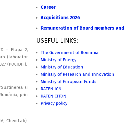
Career
Acquisitions 2026
Remuneration of Board members and Di
USEFUL LINKS:
ED – Etapa 2,
The Government of Romania
Lab (laborator
Ministry of Energy
027 (POCIDIF).
Ministry of Education
Ministry of Research and Innovation
Ministry of European Funds
“Sustinerea si
RATEN ICN
 România, prin
RATEN CITON
Privacy policy
ENA, ChemLab);