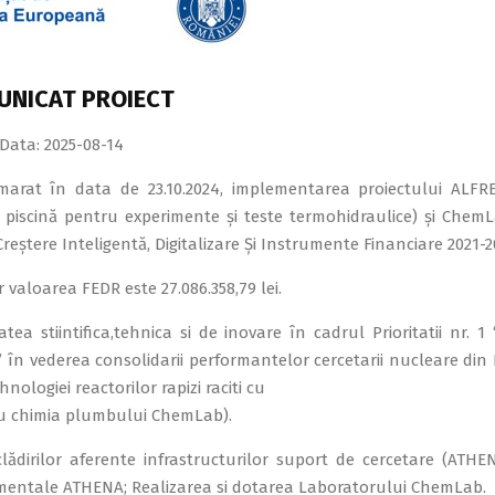
UNICAT PROIECT
Data: 2025-08-14
arat în data de 23.10.2024, implementarea proiectului ALFR
p piscină pentru experimente și teste termohidraulice) și Chem
eștere Inteligentă, Digitalizare Și Instrumente Financiare 2021-2
r valoarea FEDR este 27.086.358,79 lei.
ea stiintifica,tehnica si de inovare în cadrul Prioritatii nr. 1 
 în vederea consolidarii performantelor cercetarii nucleare din
nologiei reactorilor rapizi raciti cu
ru chimia plumbului ChemLab).
 clădirilor aferente infrastructurilor suport de cercetare (ATH
rimentale ATHENA; Realizarea si dotarea Laboratorului ChemLab.